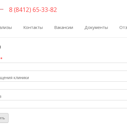
8 (8412) 65-33-82
ализы
Контакты
Вакансии
Документы
От
ы
я
*
ещения клиники
в